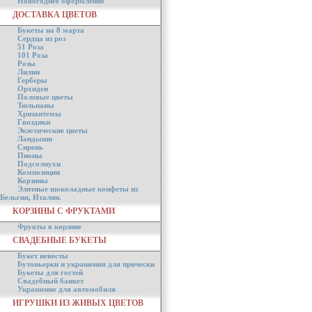
Новогоднее оформление
ДОСТАВКА ЦВЕТОВ
Букеты на 8 марта
Сердца из роз
51 Роза
101 Роза
Розы
Лилии
Герберы
Орхидеи
Полевые цветы
Тюльпаны
Хризантемы
Гвоздики
Экзотические цветы
Ландыши
Сирень
Пионы
Подсолнухи
Композиции
Корзины
Элитные шоколадные конфеты из
Бельгии, Италии.
КОРЗИНЫ С ФРУКТАМИ
Фрукты в корзине
СВАДЕБНЫЕ БУКЕТЫ
Букет невесты
Бутоньерки и украшения для прически
Букеты для гостей
Свадебный банкет
Украшение для автомобиля
ИГРУШКИ ИЗ ЖИВЫХ ЦВЕТОВ