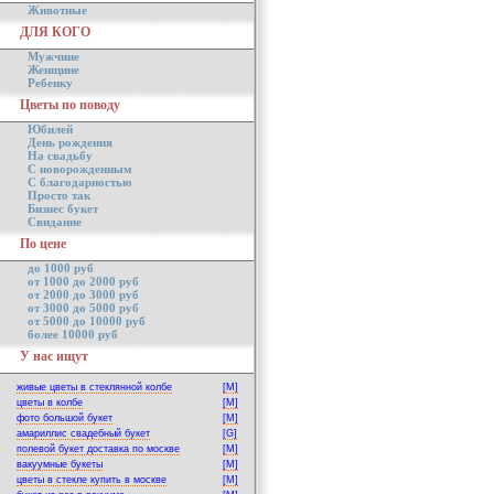
Животные
ДЛЯ КОГО
Мужчине
Женщине
Ребенку
Цветы по поводу
Юбилей
День рождения
На свадьбу
С новорожденным
С благодарностью
Просто так
Бизнес букет
Свидание
По цене
до 1000 руб
от 1000 до 2000 руб
от 2000 до 3000 руб
от 3000 до 5000 руб
от 5000 до 10000 руб
более 10000 руб
У нас ищут
живые цветы в стеклянной колбе
[M]
цветы в колбе
[M]
фото большой букет
[M]
амариллис свадебный букет
[G]
полевой букет доставка по москве
[M]
вакуумные букеты
[M]
цветы в стекле купить в москве
[M]