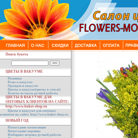
Поиск букета
ЦВЕТЫ В ВАКУУМЕ
Новинки
Розы в вакууме
Орхидеи в вакууме
Цветы в вакууме(цветы в стекле)
Букеты из мыла ручной работы
ЦВЕТЫ В ВАКУУМЕ ДЛЯ
ОПТОВЫХ КЛИЕНТОВ НА САЙТЕ:
http://www.buket-shop.ru
Цветы в вакууме для оптовых
клиентов на сайте: http://www.buket-shop.ru
НОВЫЙ ГОД
Новогодние композиции
Новогодние корзины
Имбирное печенье ручной работы