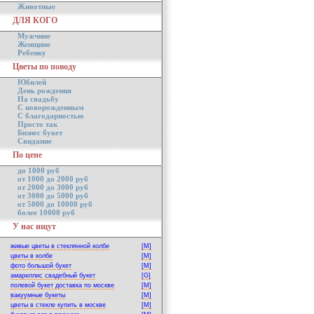
Животные
ДЛЯ КОГО
Мужчине
Женщине
Ребенку
Цветы по поводу
Юбилей
День рождения
На свадьбу
С новорожденным
С благодарностью
Просто так
Бизнес букет
Свидание
По цене
до 1000 руб
от 1000 до 2000 руб
от 2000 до 3000 руб
от 3000 до 5000 руб
от 5000 до 10000 руб
более 10000 руб
У нас ищут
живые цветы в стеклянной колбе
[M]
цветы в колбе
[M]
фото большой букет
[M]
амариллис свадебный букет
[G]
полевой букет доставка по москве
[M]
вакуумные букеты
[M]
цветы в стекле купить в москве
[M]