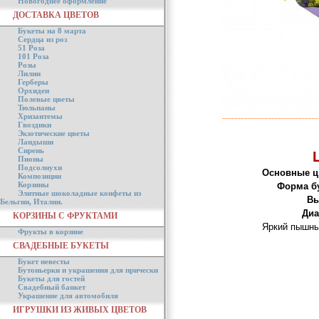
Новогоднее оформление
ДОСТАВКА ЦВЕТОВ
Букеты на 8 марта
Сердца из роз
51 Роза
101 Роза
Розы
Лилии
Герберы
Орхидеи
Полевые цветы
Тюльпаны
Хризантемы
Гвоздики
Экзотические цветы
Ландыши
Сирень
Пионы
Подсолнухи
Основные ц
Композиции
Корзины
Форма бу
Элитные шоколадные конфеты из
Вы
Бельгии, Италии.
Диа
КОРЗИНЫ С ФРУКТАМИ
Яркий пышны
Фрукты в корзине
СВАДЕБНЫЕ БУКЕТЫ
Букет невесты
Бутоньерки и украшения для прически
Букеты для гостей
Свадебный банкет
Украшение для автомобиля
ИГРУШКИ ИЗ ЖИВЫХ ЦВЕТОВ