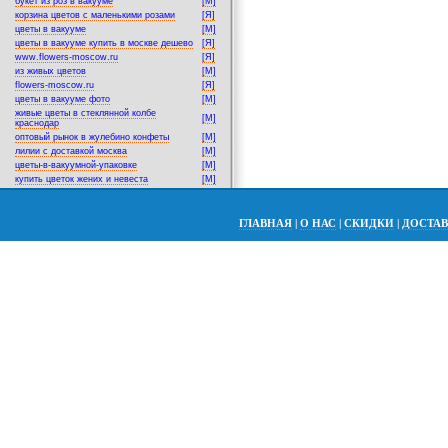
букет из роз в вакууме
[M]
корзина цветов с маленькими розами
[Я]
цветы в вакууме
[M]
цветы в вакууме купить в москве дешево
[Я]
www.flowers-moscow.ru
[Я]
из живых цветов
[M]
flowers-moscow.ru
[Я]
цветы в вакууме фото
[M]
живые цветы в стеклянной колбе
[M]
краснодар
оптовый рынок в жулебино конфеты
[M]
лилии с доставкой москва
[M]
цветы-в-вакуумной-упаковке
[M]
купить цветок жених и невеста
[M]
ГЛАВНАЯ
|
О НАС
|
СКИДКИ
|
ДОСТА