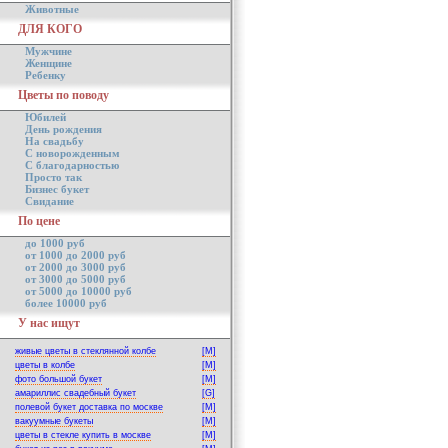
Животные
ДЛЯ КОГО
Мужчине
Женщине
Ребенку
Цветы по поводу
Юбилей
День рождения
На свадьбу
С новорожденным
С благодарностью
Просто так
Бизнес букет
Свидание
По цене
до 1000 руб
от 1000 до 2000 руб
от 2000 до 3000 руб
от 3000 до 5000 руб
от 5000 до 10000 руб
более 10000 руб
У нас ищут
живые цветы в стеклянной колбе
[M]
цветы в колбе
[M]
фото большой букет
[M]
амариллис свадебный букет
[G]
полевой букет доставка по москве
[M]
вакуумные букеты
[M]
цветы в стекле купить в москве
[M]