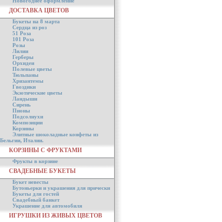
Новогоднее оформление
ДОСТАВКА ЦВЕТОВ
Букеты на 8 марта
Сердца из роз
51 Роза
101 Роза
Розы
Лилии
Герберы
Орхидеи
Полевые цветы
Тюльпаны
Хризантемы
Гвоздики
Экзотические цветы
Ландыши
Сирень
Пионы
Подсолнухи
Композиции
Корзины
Элитные шоколадные конфеты из
Бельгии, Италии.
КОРЗИНЫ С ФРУКТАМИ
Фрукты в корзине
СВАДЕБНЫЕ БУКЕТЫ
Букет невесты
Бутоньерки и украшения для прически
Букеты для гостей
Свадебный банкет
Украшение для автомобиля
ИГРУШКИ ИЗ ЖИВЫХ ЦВЕТОВ