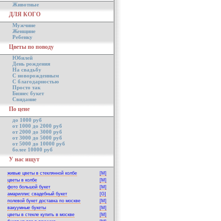
Животные
ДЛЯ КОГО
Мужчине
Женщине
Ребенку
Цветы по поводу
Юбилей
День рождения
На свадьбу
С новорожденным
С благодарностью
Просто так
Бизнес букет
Свидание
По цене
до 1000 руб
от 1000 до 2000 руб
от 2000 до 3000 руб
от 3000 до 5000 руб
от 5000 до 10000 руб
более 10000 руб
У нас ищут
живые цветы в стеклянной колбе
[M]
цветы в колбе
[M]
фото большой букет
[M]
амариллис свадебный букет
[G]
полевой букет доставка по москве
[M]
вакуумные букеты
[M]
цветы в стекле купить в москве
[M]