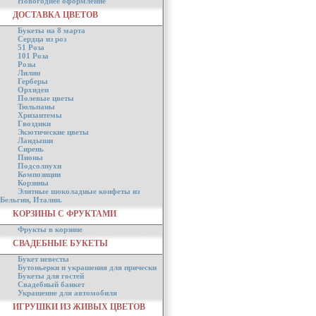
Новогоднее оформление
ДОСТАВКА ЦВЕТОВ
Букеты на 8 марта
Сердца из роз
51 Роза
101 Роза
Розы
Лилии
Герберы
Орхидеи
Полевые цветы
Тюльпаны
Хризантемы
Гвоздики
Экзотические цветы
Ландыши
Сирень
Пионы
Подсолнухи
Композиции
Корзины
Элитные шоколадные конфеты из
Бельгии, Италии.
КОРЗИНЫ С ФРУКТАМИ
Фрукты в корзине
СВАДЕБНЫЕ БУКЕТЫ
Букет невесты
Бутоньерки и украшения для прически
Букеты для гостей
Свадебный банкет
Украшение для автомобиля
ИГРУШКИ ИЗ ЖИВЫХ ЦВЕТОВ