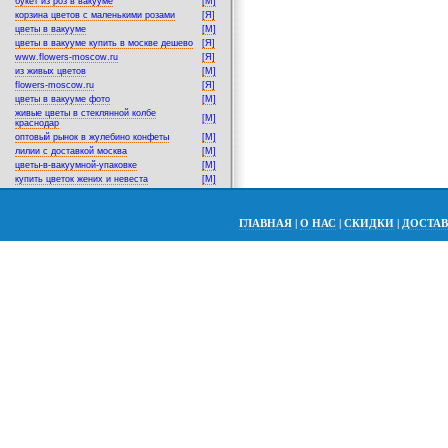
букет из роз в вакууме
[M]
корзина цветов с маленькими розами
[Я]
цветы в вакууме
[M]
цветы в вакууме купить в москве дешево
[Я]
www.flowers-moscow.ru
[Я]
из живых цветов
[M]
flowers-moscow.ru
[Я]
цветы в вакууме фото
[M]
живые цветы в стеклянной колбе
[M]
краснодар
оптовый рынок в жулебино конфеты
[M]
лилии с доставкой москва
[M]
цветы-в-вакуумной-упаковке
[M]
купить цветок жених и невеста
[M]
ГЛАВНАЯ
|
О НАС
|
СКИДКИ
|
ДОСТА