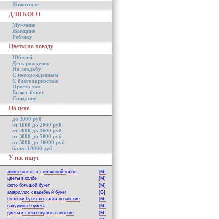
Животные
ДЛЯ КОГО
Мужчине
Женщине
Ребенку
Цветы по поводу
Юбилей
День рождения
На свадьбу
С новорожденным
С благодарностью
Просто так
Бизнес букет
Свидание
По цене
до 1000 руб
от 1000 до 2000 руб
от 2000 до 3000 руб
от 3000 до 5000 руб
от 5000 до 10000 руб
более 10000 руб
У нас ищут
живые цветы в стеклянной колбе
[M]
цветы в колбе
[M]
фото большой букет
[M]
амариллис свадебный букет
[G]
полевой букет доставка по москве
[M]
вакуумные букеты
[M]
цветы в стекле купить в москве
[M]