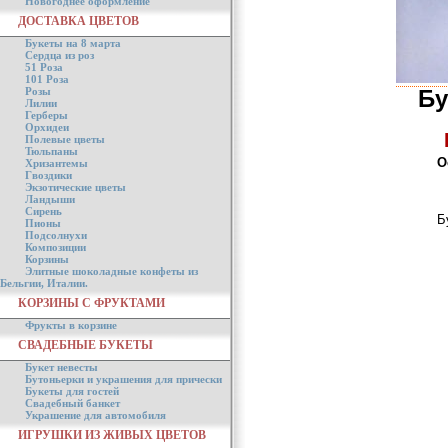
Новогоднее оформление
ДОСТАВКА ЦВЕТОВ
Букеты на 8 марта
Сердца из роз
51 Роза
101 Роза
Розы
Бу
Лилии
Герберы
Орхидеи
Полевые цветы
Тюльпаны
О
Хризантемы
Гвоздики
Экзотические цветы
Ландыши
Сирень
Б
Пионы
Подсолнухи
Композиции
Корзины
Элитные шоколадные конфеты из
Бельгии, Италии.
КОРЗИНЫ С ФРУКТАМИ
Фрукты в корзине
СВАДЕБНЫЕ БУКЕТЫ
Букет невесты
Бутоньерки и украшения для прически
Букеты для гостей
Свадебный банкет
Украшение для автомобиля
ИГРУШКИ ИЗ ЖИВЫХ ЦВЕТОВ