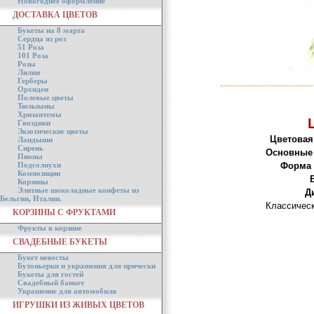
Новогоднее оформление
ДОСТАВКА ЦВЕТОВ
Букеты на 8 марта
Сердца из роз
51 Роза
101 Роза
Розы
Лилии
Герберы
Орхидеи
Полевые цветы
Тюльпаны
Хризантемы
Гвоздики
Экзотические цветы
Цветовая
Ландыши
Сирень
Основные 
Пионы
Подсолнухи
Форма 
Композиции
Корзины
Элитные шоколадные конфеты из
Д
Бельгии, Италии.
Классическ
КОРЗИНЫ С ФРУКТАМИ
Фрукты в корзине
СВАДЕБНЫЕ БУКЕТЫ
Букет невесты
Бутоньерки и украшения для прически
Букеты для гостей
Свадебный банкет
Украшение для автомобиля
ИГРУШКИ ИЗ ЖИВЫХ ЦВЕТОВ