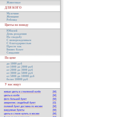
Животные
ДЛЯ КОГО
Мужчине
Женщине
Ребенку
Цветы по поводу
Юбилей
День рождения
На свадьбу
С новорожденным
С благодарностью
Просто так
Бизнес букет
Свидание
По цене
до 1000 руб
от 1000 до 2000 руб
от 2000 до 3000 руб
от 3000 до 5000 руб
от 5000 до 10000 руб
более 10000 руб
У нас ищут
живые цветы в стеклянной колбе
[M]
цветы в колбе
[M]
фото большой букет
[M]
амариллис свадебный букет
[G]
полевой букет доставка по москве
[M]
вакуумные букеты
[M]
цветы в стекле купить в москве
[M]