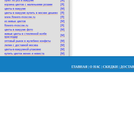
букет из роз в вакууме
[M]
корзина цветов с маленькими розами
[Я]
цветы в вакууме
[M]
цветы в вакууме купить в москве дешево
[Я]
www.flowers-moscow.ru
[Я]
из живых цветов
[M]
flowers-moscow.ru
[Я]
цветы в вакууме фото
[M]
живые цветы в стеклянной колбе
[M]
краснодар
оптовый рынок в жулебино конфеты
[M]
лилии с доставкой москва
[M]
цветы-в-вакуумной-упаковке
[M]
купить цветок жених и невеста
[M]
ГЛАВНАЯ
|
О НАС
|
СКИДКИ
|
ДОСТА