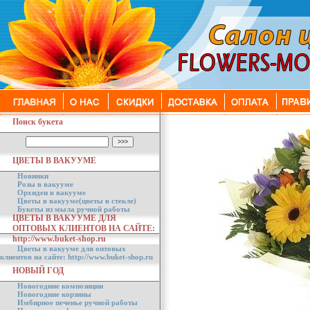
Поиск букета
ЦВЕТЫ В ВАКУУМЕ
Новинки
Розы в вакууме
Орхидеи в вакууме
Цветы в вакууме(цветы в стекле)
Букеты из мыла ручной работы
ЦВЕТЫ В ВАКУУМЕ ДЛЯ
ОПТОВЫХ КЛИЕНТОВ НА САЙТЕ:
http://www.buket-shop.ru
Цветы в вакууме для оптовых
клиентов на сайте: http://www.buket-shop.ru
НОВЫЙ ГОД
Новогодние композиции
Новогодние корзины
Имбирное печенье ручной работы