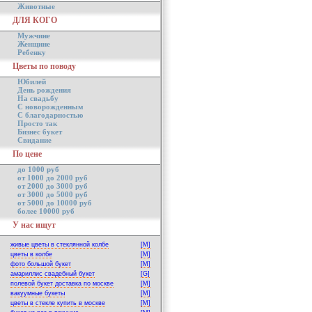
Животные
ДЛЯ КОГО
Мужчине
Женщине
Ребенку
Цветы по поводу
Юбилей
День рождения
На свадьбу
С новорожденным
С благодарностью
Просто так
Бизнес букет
Свидание
По цене
до 1000 руб
от 1000 до 2000 руб
от 2000 до 3000 руб
от 3000 до 5000 руб
от 5000 до 10000 руб
более 10000 руб
У нас ищут
живые цветы в стеклянной колбе
[M]
цветы в колбе
[M]
фото большой букет
[M]
амариллис свадебный букет
[G]
полевой букет доставка по москве
[M]
вакуумные букеты
[M]
цветы в стекле купить в москве
[M]