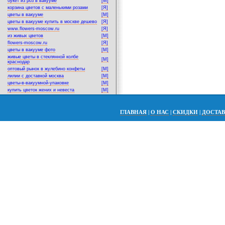
букет из роз в вакууме
[M]
корзина цветов с маленькими розами
[Я]
цветы в вакууме
[M]
цветы в вакууме купить в москве дешево
[Я]
www.flowers-moscow.ru
[Я]
из живых цветов
[M]
flowers-moscow.ru
[Я]
цветы в вакууме фото
[M]
живые цветы в стеклянной колбе
[M]
краснодар
оптовый рынок в жулебино конфеты
[M]
лилии с доставкой москва
[M]
цветы-в-вакуумной-упаковке
[M]
купить цветок жених и невеста
[M]
ГЛАВНАЯ
|
О НАС
|
СКИДКИ
|
ДОСТА