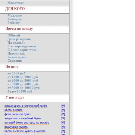
Животные
ДЛЯ КОГО
Мужчине
Женщине
Ребенку
Цветы по поводу
Юбилей
День рождения
На свадьбу
С новорожденным
С благодарностью
Просто так
Бизнес букет
Свидание
По цене
до 1000 руб
от 1000 до 2000 руб
от 2000 до 3000 руб
от 3000 до 5000 руб
от 5000 до 10000 руб
более 10000 руб
У нас ищут
живые цветы в стеклянной колбе
[M]
цветы в колбе
[M]
фото большой букет
[M]
амариллис свадебный букет
[G]
полевой букет доставка по москве
[M]
вакуумные букеты
[M]
цветы в стекле купить в москве
[M]