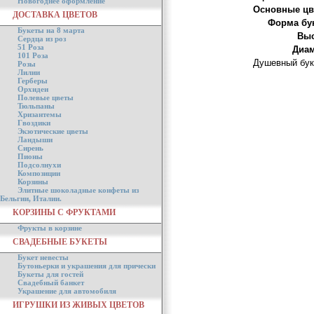
Новогоднее оформление
Основные цв
ДОСТАВКА ЦВЕТОВ
Форма бук
Букеты на 8 марта
Выс
Сердца из роз
51 Роза
Диам
101 Роза
Душевный буке
Розы
Лилии
Герберы
Орхидеи
Полевые цветы
Тюльпаны
Хризантемы
Гвоздики
Экзотические цветы
Ландыши
Сирень
Пионы
Подсолнухи
Композиции
Корзины
Элитные шоколадные конфеты из
Бельгии, Италии.
КОРЗИНЫ С ФРУКТАМИ
Фрукты в корзине
СВАДЕБНЫЕ БУКЕТЫ
Букет невесты
Бутоньерки и украшения для прически
Букеты для гостей
Свадебный банкет
Украшение для автомобиля
ИГРУШКИ ИЗ ЖИВЫХ ЦВЕТОВ