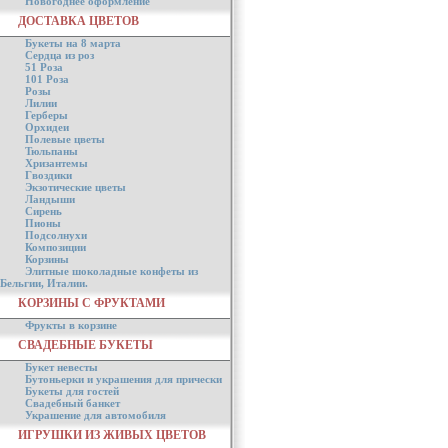
Новогоднее оформление
ДОСТАВКА ЦВЕТОВ
Букеты на 8 марта
Сердца из роз
51 Роза
101 Роза
Розы
Лилии
Герберы
Орхидеи
Полевые цветы
Тюльпаны
Хризантемы
Гвоздики
Экзотические цветы
Ландыши
Сирень
Пионы
Подсолнухи
Композиции
Корзины
Элитные шоколадные конфеты из
Бельгии, Италии.
КОРЗИНЫ С ФРУКТАМИ
Фрукты в корзине
СВАДЕБНЫЕ БУКЕТЫ
Букет невесты
Бутоньерки и украшения для прически
Букеты для гостей
Свадебный банкет
Украшение для автомобиля
ИГРУШКИ ИЗ ЖИВЫХ ЦВЕТОВ