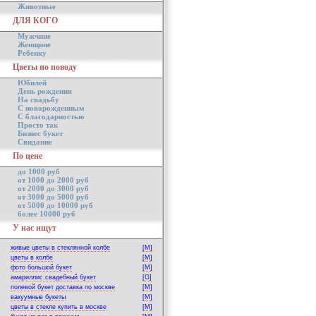
Животные
ДЛЯ КОГО
Мужчине
Женщине
Ребенку
Цветы по поводу
Юбилей
День рождения
На свадьбу
С новорожденным
С благодарностью
Просто так
Бизнес букет
Свидание
По цене
до 1000 руб
от 1000 до 2000 руб
от 2000 до 3000 руб
от 3000 до 5000 руб
от 5000 до 10000 руб
более 10000 руб
У нас ищут
живые цветы в стеклянной колбе
[M]
цветы в колбе
[M]
фото большой букет
[M]
амариллис свадебный букет
[G]
полевой букет доставка по москве
[M]
вакуумные букеты
[M]
цветы в стекле купить в москве
[M]