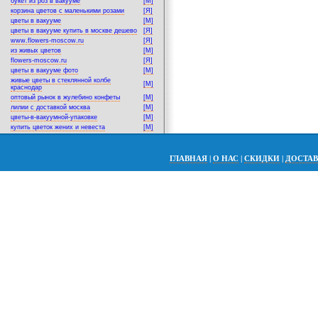
букет из роз в вакууме
[M]
корзина цветов с маленькими розами
[Я]
цветы в вакууме
[M]
цветы в вакууме купить в москве дешево
[Я]
www.flowers-moscow.ru
[Я]
из живых цветов
[M]
flowers-moscow.ru
[Я]
цветы в вакууме фото
[M]
живые цветы в стеклянной колбе
[M]
краснодар
оптовый рынок в жулебино конфеты
[M]
лилии с доставкой москва
[M]
цветы-в-вакуумной-упаковке
[M]
купить цветок жених и невеста
[M]
ГЛАВНАЯ
|
О НАС
|
СКИДКИ
|
ДОСТА