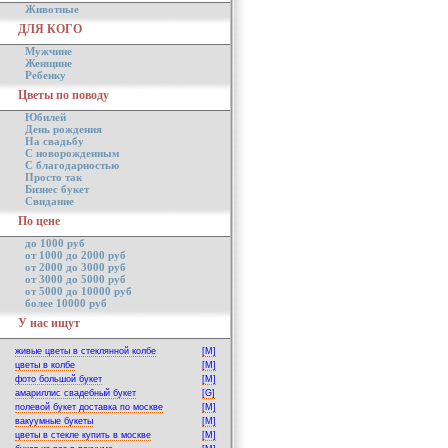
Животные
ДЛЯ КОГО
Мужчине
Женщине
Ребенку
Цветы по поводу
Юбилей
День рождения
На свадьбу
С новорожденным
С благодарностью
Просто так
Бизнес букет
Свидание
По цене
до 1000 руб
от 1000 до 2000 руб
от 2000 до 3000 руб
от 3000 до 5000 руб
от 5000 до 10000 руб
более 10000 руб
У нас ищут
живые цветы в стеклянной колбе
[M]
цветы в колбе
[M]
фото большой букет
[M]
амариллис свадебный букет
[G]
полевой букет доставка по москве
[M]
вакуумные букеты
[M]
цветы в стекле купить в москве
[M]