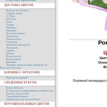
Новогоднее оформление
ДОСТАВКА ЦВЕТОВ
Букеты на 8 марта
Сердца из роз
51 Роза
101 Роза
Розы
Лилии
Герберы
Орхидеи
Полевые цветы
Тюльпаны
Хризантемы
Ро
Гвоздики
Экзотические цветы
Ландыши
Сирень
Ц
Пионы
Подсолнухи
Цвет
Композиции
Корзины
Осно
Элитные шоколадные конфеты из
Фо
Бельгии, Италии.
КОРЗИНЫ С ФРУКТАМИ
Фрукты в корзине
Огромный жизнерадост
СВАДЕБНЫЕ БУКЕТЫ
Букет невесты
Бутоньерки и украшения для прически
Букеты для гостей
Свадебный банкет
Украшение для автомобиля
ИГРУШКИ ИЗ ЖИВЫХ ЦВЕТОВ