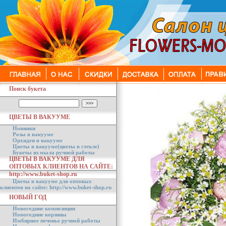
Поиск букета
ЦВЕТЫ В ВАКУУМЕ
Новинки
Розы в вакууме
Орхидеи в вакууме
Цветы в вакууме(цветы в стекле)
Букеты из мыла ручной работы
ЦВЕТЫ В ВАКУУМЕ ДЛЯ
ОПТОВЫХ КЛИЕНТОВ НА САЙТЕ:
http://www.buket-shop.ru
Цветы в вакууме для оптовых
клиентов на сайте: http://www.buket-shop.ru
НОВЫЙ ГОД
Новогодние композиции
Новогодние корзины
Имбирное печенье ручной работы