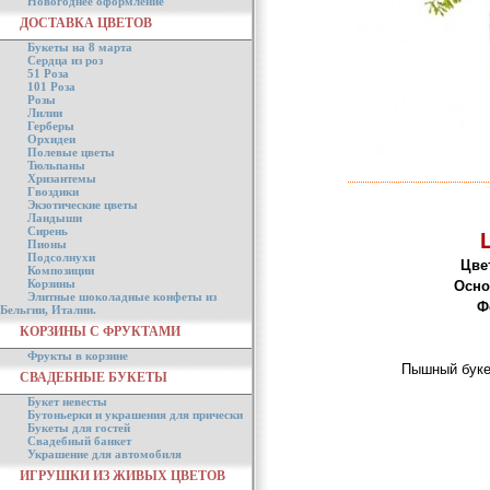
Новогоднее оформление
ДОСТАВКА ЦВЕТОВ
Букеты на 8 марта
Сердца из роз
51 Роза
101 Роза
Розы
Лилии
Герберы
Орхидеи
Полевые цветы
Тюльпаны
Хризантемы
Гвоздики
Экзотические цветы
Ландыши
Сирень
Пионы
Подсолнухи
Цве
Композиции
Корзины
Осно
Элитные шоколадные конфеты из
Ф
Бельгии, Италии.
КОРЗИНЫ С ФРУКТАМИ
Фрукты в корзине
Пышный буке
СВАДЕБНЫЕ БУКЕТЫ
Букет невесты
Бутоньерки и украшения для прически
Букеты для гостей
Свадебный банкет
Украшение для автомобиля
ИГРУШКИ ИЗ ЖИВЫХ ЦВЕТОВ