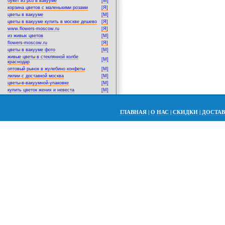
букет из роз в вакууме
[M]
корзина цветов с маленькими розами
[Я]
цветы в вакууме
[M]
цветы в вакууме купить в москве дешево
[Я]
www.flowers-moscow.ru
[Я]
из живых цветов
[M]
flowers-moscow.ru
[Я]
цветы в вакууме фото
[M]
живые цветы в стеклянной колбе
[M]
краснодар
оптовый рынок в жулебино конфеты
[M]
лилии с доставкой москва
[M]
цветы-в-вакуумной-упаковке
[M]
купить цветок жених и невеста
[M]
ГЛАВНАЯ
|
О НАС
|
СКИДКИ
|
ДОСТА