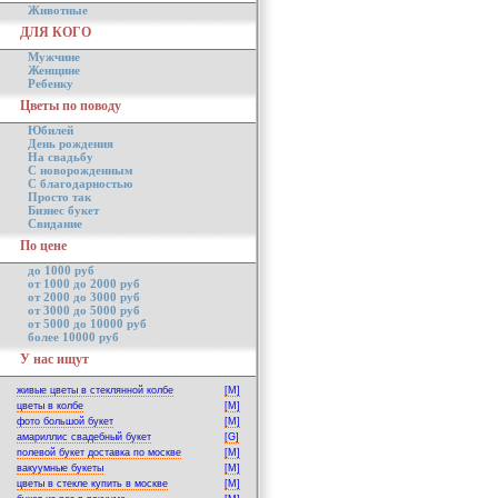
Животные
ДЛЯ КОГО
Мужчине
Женщине
Ребенку
Цветы по поводу
Юбилей
День рождения
На свадьбу
С новорожденным
С благодарностью
Просто так
Бизнес букет
Свидание
По цене
до 1000 руб
от 1000 до 2000 руб
от 2000 до 3000 руб
от 3000 до 5000 руб
от 5000 до 10000 руб
более 10000 руб
У нас ищут
живые цветы в стеклянной колбе
[M]
цветы в колбе
[M]
фото большой букет
[M]
амариллис свадебный букет
[G]
полевой букет доставка по москве
[M]
вакуумные букеты
[M]
цветы в стекле купить в москве
[M]