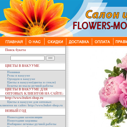
Поиск букета
ЦВЕТЫ В ВАКУУМЕ
Новинки
Розы в вакууме
Орхидеи в вакууме
Цветы в вакууме(цветы в стекле)
Букеты из мыла ручной работы
ЦВЕТЫ В ВАКУУМЕ ДЛЯ
ОПТОВЫХ КЛИЕНТОВ НА САЙТЕ:
http://www.buket-shop.ru
Цветы в вакууме для оптовых
клиентов на сайте: http://www.buket-shop.ru
НОВЫЙ ГОД
Новогодние композиции
Новогодние корзины
Имбирное печенье ручной работы