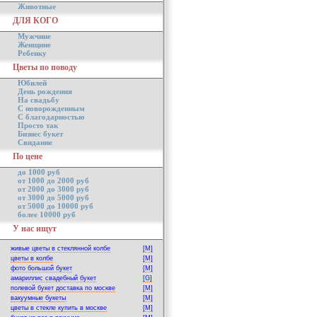
Животные
ДЛЯ КОГО
Мужчине
Женщине
Ребенку
Цветы по поводу
Юбилей
День рождения
На свадьбу
С новорожденным
С благодарностью
Просто так
Бизнес букет
Свидание
По цене
до 1000 руб
от 1000 до 2000 руб
от 2000 до 3000 руб
от 3000 до 5000 руб
от 5000 до 10000 руб
более 10000 руб
У нас ищут
живые цветы в стеклянной колбе
[M]
цветы в колбе
[M]
фото большой букет
[M]
амариллис свадебный букет
[G]
полевой букет доставка по москве
[M]
вакуумные букеты
[M]
цветы в стекле купить в москве
[M]