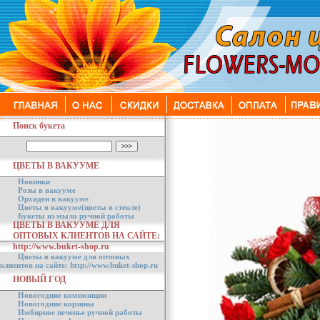
Поиск букета
ЦВЕТЫ В ВАКУУМЕ
Новинки
Розы в вакууме
Орхидеи в вакууме
Цветы в вакууме(цветы в стекле)
Букеты из мыла ручной работы
ЦВЕТЫ В ВАКУУМЕ ДЛЯ
ОПТОВЫХ КЛИЕНТОВ НА САЙТЕ:
http://www.buket-shop.ru
Цветы в вакууме для оптовых
клиентов на сайте: http://www.buket-shop.ru
НОВЫЙ ГОД
Новогодние композиции
Новогодние корзины
Имбирное печенье ручной работы