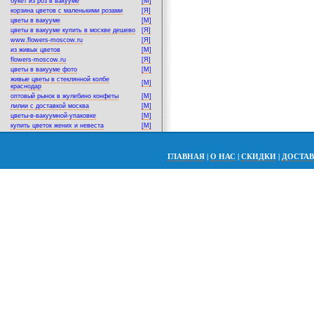
букет из роз в вакууме
[M]
корзина цветов с маленькими розами
[Я]
цветы в вакууме
[M]
цветы в вакууме купить в москве дешево
[Я]
www.flowers-moscow.ru
[Я]
из живых цветов
[M]
flowers-moscow.ru
[Я]
цветы в вакууме фото
[M]
живые цветы в стеклянной колбе
[M]
краснодар
оптовый рынок в жулебино конфеты
[M]
лилии с доставкой москва
[M]
цветы-в-вакуумной-упаковке
[M]
купить цветок жених и невеста
[M]
ГЛАВНАЯ
|
О НАС
|
СКИДКИ
|
ДОСТА