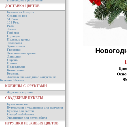
Новогоднее оформление
ДОСТАВКА ЦВЕТОВ
Букеты на 8 марта
Сердца из роз
51 Роза
101 Роза
Розы
Лилии
Герберы
Орхидеи
Полевые цветы
Тюльпаны
Хризантемы
Новогод
Гвоздики
Экзотические цветы
Ландыши
Сирень
Пионы
Подсолнухи
Цвет
Композиции
Корзины
Осно
Элитные шоколадные конфеты из
Фо
Бельгии, Италии.
КОРЗИНЫ С ФРУКТАМИ
Фрукты в корзине
СВАДЕБНЫЕ БУКЕТЫ
Букет невесты
Бутоньерки и украшения для прически
Букеты для гостей
Свадебный банкет
Украшение для автомобиля
ИГРУШКИ ИЗ ЖИВЫХ ЦВЕТОВ