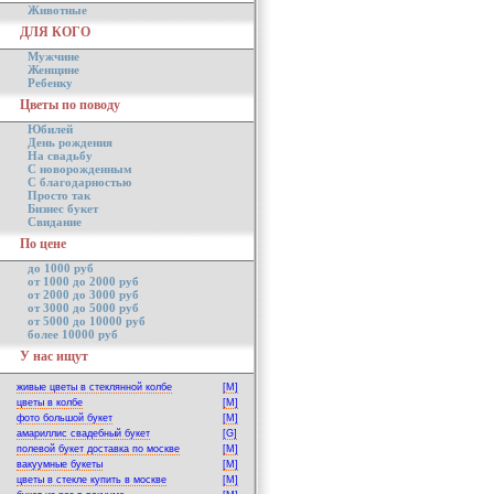
Животные
ДЛЯ КОГО
Мужчине
Женщине
Ребенку
Цветы по поводу
Юбилей
День рождения
На свадьбу
С новорожденным
С благодарностью
Просто так
Бизнес букет
Свидание
По цене
до 1000 руб
от 1000 до 2000 руб
от 2000 до 3000 руб
от 3000 до 5000 руб
от 5000 до 10000 руб
более 10000 руб
У нас ищут
живые цветы в стеклянной колбе
[M]
цветы в колбе
[M]
фото большой букет
[M]
амариллис свадебный букет
[G]
полевой букет доставка по москве
[M]
вакуумные букеты
[M]
цветы в стекле купить в москве
[M]