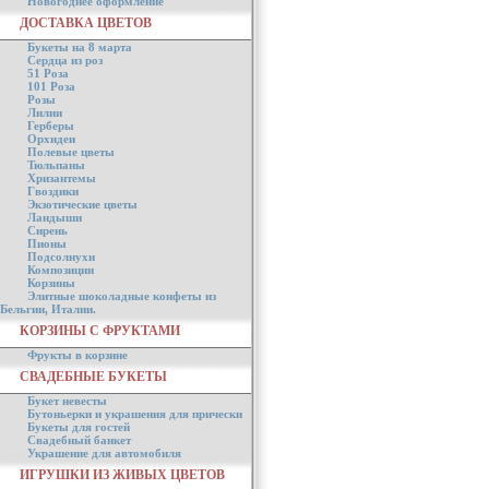
Новогоднее оформление
ДОСТАВКА ЦВЕТОВ
Букеты на 8 марта
Сердца из роз
51 Роза
101 Роза
Розы
Лилии
Герберы
Орхидеи
Полевые цветы
Тюльпаны
Хризантемы
Гвоздики
Экзотические цветы
Ландыши
Сирень
Пионы
Подсолнухи
Композиции
Корзины
Элитные шоколадные конфеты из
Бельгии, Италии.
КОРЗИНЫ С ФРУКТАМИ
Фрукты в корзине
СВАДЕБНЫЕ БУКЕТЫ
Букет невесты
Бутоньерки и украшения для прически
Букеты для гостей
Свадебный банкет
Украшение для автомобиля
ИГРУШКИ ИЗ ЖИВЫХ ЦВЕТОВ