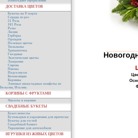
Новогоднее оформление
ДОСТАВКА ЦВЕТОВ
Букеты на 8 марта
Сердца из роз
51 Роза
101 Роза
Розы
Лилии
Герберы
Орхидеи
Полевые цветы
Тюльпаны
Хризантемы
Новогод
Гвоздики
Экзотические цветы
Ландыши
Сирень
Пионы
Подсолнухи
Цве
Композиции
Корзины
Осн
Элитные шоколадные конфеты из
Ф
Бельгии, Италии.
КОРЗИНЫ С ФРУКТАМИ
Фрукты в корзине
СВАДЕБНЫЕ БУКЕТЫ
Букет невесты
Бутоньерки и украшения для прически
Букеты для гостей
Свадебный банкет
Украшение для автомобиля
ИГРУШКИ ИЗ ЖИВЫХ ЦВЕТОВ