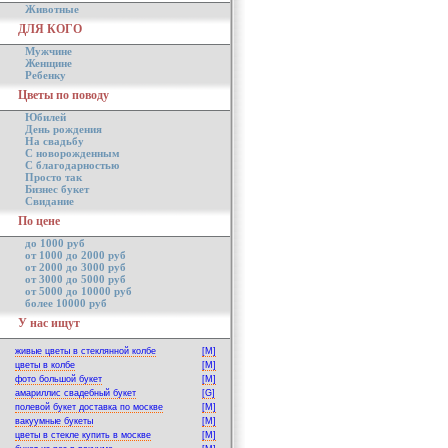
Животные
ДЛЯ КОГО
Мужчине
Женщине
Ребенку
Цветы по поводу
Юбилей
День рождения
На свадьбу
С новорожденным
С благодарностью
Просто так
Бизнес букет
Свидание
По цене
до 1000 руб
от 1000 до 2000 руб
от 2000 до 3000 руб
от 3000 до 5000 руб
от 5000 до 10000 руб
более 10000 руб
У нас ищут
живые цветы в стеклянной колбе
[M]
цветы в колбе
[M]
фото большой букет
[M]
амариллис свадебный букет
[G]
полевой букет доставка по москве
[M]
вакуумные букеты
[M]
цветы в стекле купить в москве
[M]