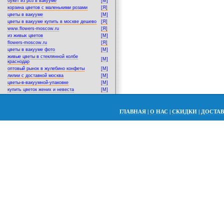
букет из роз в вакууме
[M]
корзина цветов с маленькими розами
[Я]
цветы в вакууме
[M]
цветы в вакууме купить в москве дешево
[Я]
www.flowers-moscow.ru
[Я]
из живых цветов
[M]
flowers-moscow.ru
[Я]
цветы в вакууме фото
[M]
живые цветы в стеклянной колбе
[M]
краснодар
оптовый рынок в жулебино конфеты
[M]
лилии с доставкой москва
[M]
цветы-в-вакуумной-упаковке
[M]
купить цветок жених и невеста
[M]
ГЛАВНАЯ
|
О НАС
|
СКИДКИ
|
ДОСТА