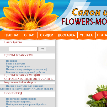
Поиск букета
ЦВЕТЫ В ВАКУУМЕ
Новинки
Розы в вакууме
Орхидеи в вакууме
Цветы в вакууме(цветы в стекле)
Букеты из мыла ручной работы
ЦВЕТЫ В ВАКУУМЕ ДЛЯ
ОПТОВЫХ КЛИЕНТОВ НА САЙТЕ:
http://www.buket-shop.ru
Цветы в вакууме для оптовых
клиентов на сайте: http://www.buket-shop.ru
НОВЫЙ ГОД
Новогодние композиции
Новогодние корзины
Имбирное печенье ручной работы