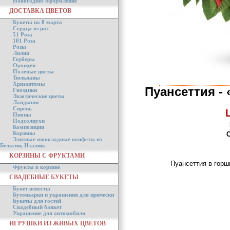
Новогоднее оформление
ДОСТАВКА ЦВЕТОВ
Букеты на 8 марта
Сердца из роз
51 Роза
101 Роза
Розы
Лилии
Герберы
Орхидеи
Полевые цветы
Тюльпаны
Хризантемы
Пуансеттия -
Гвоздики
Экзотические цветы
Ландыши
Сирень
Пионы
Подсолнухи
Композиции
Корзины
Элитные шоколадные конфеты из
Бельгии, Италии.
КОРЗИНЫ С ФРУКТАМИ
Пуансеттия в горш
Фрукты в корзине
СВАДЕБНЫЕ БУКЕТЫ
Букет невесты
Бутоньерки и украшения для прически
Букеты для гостей
Свадебный банкет
Украшение для автомобиля
ИГРУШКИ ИЗ ЖИВЫХ ЦВЕТОВ