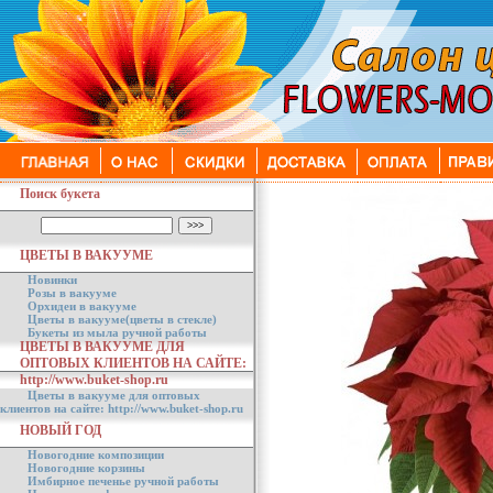
Поиск букета
ЦВЕТЫ В ВАКУУМЕ
Новинки
Розы в вакууме
Орхидеи в вакууме
Цветы в вакууме(цветы в стекле)
Букеты из мыла ручной работы
ЦВЕТЫ В ВАКУУМЕ ДЛЯ
ОПТОВЫХ КЛИЕНТОВ НА САЙТЕ:
http://www.buket-shop.ru
Цветы в вакууме для оптовых
клиентов на сайте: http://www.buket-shop.ru
НОВЫЙ ГОД
Новогодние композиции
Новогодние корзины
Имбирное печенье ручной работы