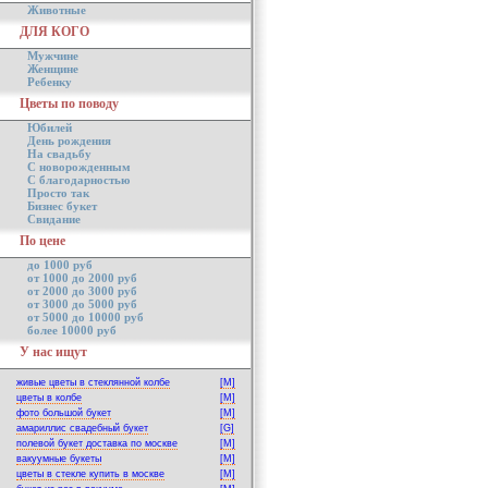
Животные
ДЛЯ КОГО
Мужчине
Женщине
Ребенку
Цветы по поводу
Юбилей
День рождения
На свадьбу
С новорожденным
С благодарностью
Просто так
Бизнес букет
Свидание
По цене
до 1000 руб
от 1000 до 2000 руб
от 2000 до 3000 руб
от 3000 до 5000 руб
от 5000 до 10000 руб
более 10000 руб
У нас ищут
живые цветы в стеклянной колбе
[M]
цветы в колбе
[M]
фото большой букет
[M]
амариллис свадебный букет
[G]
полевой букет доставка по москве
[M]
вакуумные букеты
[M]
цветы в стекле купить в москве
[M]