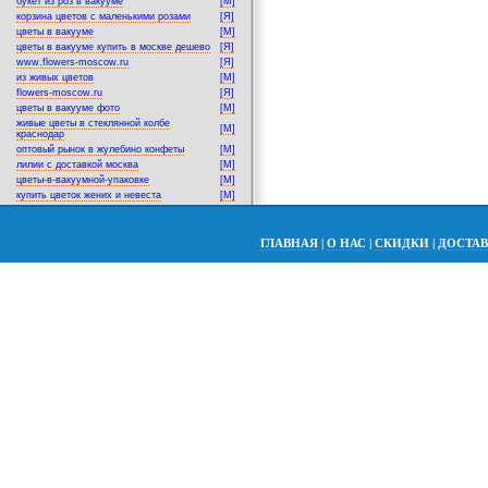
букет из роз в вакууме
[M]
корзина цветов с маленькими розами
[Я]
цветы в вакууме
[M]
цветы в вакууме купить в москве дешево
[Я]
www.flowers-moscow.ru
[Я]
из живых цветов
[M]
flowers-moscow.ru
[Я]
цветы в вакууме фото
[M]
живые цветы в стеклянной колбе
[M]
краснодар
оптовый рынок в жулебино конфеты
[M]
лилии с доставкой москва
[M]
цветы-в-вакуумной-упаковке
[M]
купить цветок жених и невеста
[M]
ГЛАВНАЯ
|
О НАС
|
СКИДКИ
|
ДОСТА