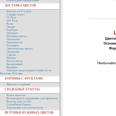
Новогоднее оформление
ДОСТАВКА ЦВЕТОВ
Букеты на 8 марта
Сердца из роз
51 Роза
101 Роза
Розы
Лилии
Герберы
Орхидеи
Полевые цветы
Цвето
Тюльпаны
Хризантемы
Основн
Гвоздики
Фор
Экзотические цветы
Ландыши
Сирень
Пионы
Подсолнухи
Необычайно
Композиции
Корзины
Элитные шоколадные конфеты из
Бельгии, Италии.
КОРЗИНЫ С ФРУКТАМИ
Фрукты в корзине
СВАДЕБНЫЕ БУКЕТЫ
Букет невесты
Бутоньерки и украшения для прически
Букеты для гостей
Свадебный банкет
Украшение для автомобиля
ИГРУШКИ ИЗ ЖИВЫХ ЦВЕТОВ