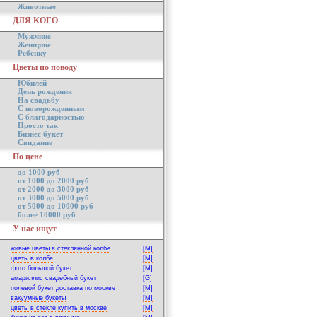
Животные
ДЛЯ КОГО
Мужчине
Женщине
Ребенку
Цветы по поводу
Юбилей
День рождения
На свадьбу
С новорожденным
С благодарностью
Просто так
Бизнес букет
Свидание
По цене
до 1000 руб
от 1000 до 2000 руб
от 2000 до 3000 руб
от 3000 до 5000 руб
от 5000 до 10000 руб
более 10000 руб
У нас ищут
живые цветы в стеклянной колбе
[M]
цветы в колбе
[M]
фото большой букет
[M]
амариллис свадебный букет
[G]
полевой букет доставка по москве
[M]
вакуумные букеты
[M]
цветы в стекле купить в москве
[M]