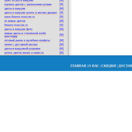
букет из роз в вакууме
[M]
корзина цветов с маленькими розами
[Я]
цветы в вакууме
[M]
цветы в вакууме купить в москве дешево
[Я]
www.flowers-moscow.ru
[Я]
из живых цветов
[M]
flowers-moscow.ru
[Я]
цветы в вакууме фото
[M]
живые цветы в стеклянной колбе
[M]
краснодар
оптовый рынок в жулебино конфеты
[M]
лилии с доставкой москва
[M]
цветы-в-вакуумной-упаковке
[M]
купить цветок жених и невеста
[M]
ГЛАВНАЯ
|
О НАС
|
СКИДКИ
|
ДОСТА