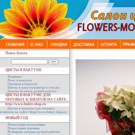
Поиск букета
ЦВЕТЫ В ВАКУУМЕ
Новинки
Розы в вакууме
Орхидеи в вакууме
Цветы в вакууме(цветы в стекле)
Букеты из мыла ручной работы
ЦВЕТЫ В ВАКУУМЕ ДЛЯ
ОПТОВЫХ КЛИЕНТОВ НА САЙТЕ:
http://www.buket-shop.ru
Цветы в вакууме для оптовых
клиентов на сайте: http://www.buket-shop.ru
НОВЫЙ ГОД
Новогодние композиции
Новогодние корзины
Имбирное печенье ручной работы