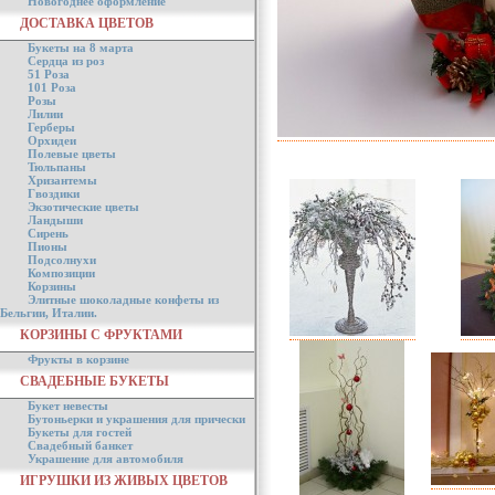
Новогоднее оформление
ДОСТАВКА ЦВЕТОВ
Букеты на 8 марта
Сердца из роз
51 Роза
101 Роза
Розы
Лилии
Герберы
Орхидеи
Полевые цветы
Тюльпаны
Хризантемы
Гвоздики
Экзотические цветы
Ландыши
Сирень
Пионы
Подсолнухи
Композиции
Корзины
Элитные шоколадные конфеты из
Бельгии, Италии.
КОРЗИНЫ С ФРУКТАМИ
Фрукты в корзине
СВАДЕБНЫЕ БУКЕТЫ
Букет невесты
Бутоньерки и украшения для прически
Букеты для гостей
Свадебный банкет
Украшение для автомобиля
ИГРУШКИ ИЗ ЖИВЫХ ЦВЕТОВ