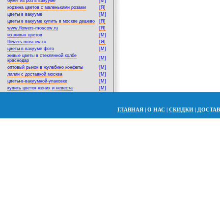
букет из роз в вакууме
[M]
корзина цветов с маленькими розами
[Я]
цветы в вакууме
[M]
цветы в вакууме купить в москве дешево
[Я]
www.flowers-moscow.ru
[Я]
из живых цветов
[M]
flowers-moscow.ru
[Я]
цветы в вакууме фото
[M]
живые цветы в стеклянной колбе
[M]
краснодар
оптовый рынок в жулебино конфеты
[M]
лилии с доставкой москва
[M]
цветы-в-вакуумной-упаковке
[M]
купить цветок жених и невеста
[M]
ГЛАВНАЯ
|
О НАС
|
СКИДКИ
|
ДОСТА