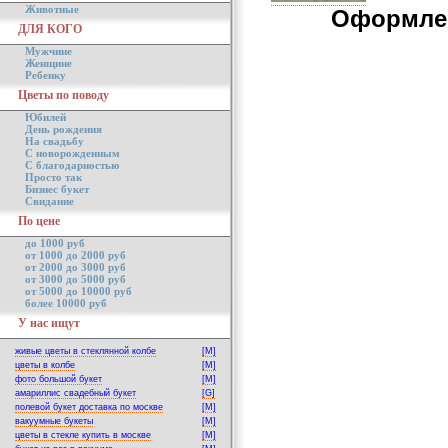
Животные
Оформлен
ДЛЯ КОГО
Мужчине
Женщине
Ребенку
Цветы по поводу
Юбилей
День рождения
На свадьбу
С новорожденным
С благодарностью
Просто так
Бизнес букет
Свидание
По цене
до 1000 руб
от 1000 до 2000 руб
от 2000 до 3000 руб
от 3000 до 5000 руб
от 5000 до 10000 руб
более 10000 руб
У нас ищут
живые цветы в стеклянной колбе
[M]
цветы в колбе
[M]
фото большой букет
[M]
амариллис свадебный букет
[G]
полевой букет доставка по москве
[M]
вакуумные букеты
[M]
цветы в стекле купить в москве
[M]