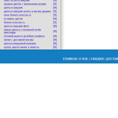
букет из роз в вакууме
[M]
корзина цветов с маленькими розами
[Я]
цветы в вакууме
[M]
цветы в вакууме купить в москве дешево
[Я]
www.flowers-moscow.ru
[Я]
из живых цветов
[M]
flowers-moscow.ru
[Я]
цветы в вакууме фото
[M]
живые цветы в стеклянной колбе
[M]
краснодар
оптовый рынок в жулебино конфеты
[M]
лилии с доставкой москва
[M]
цветы-в-вакуумной-упаковке
[M]
купить цветок жених и невеста
[M]
ГЛАВНАЯ
|
О НАС
|
СКИДКИ
|
ДОСТА